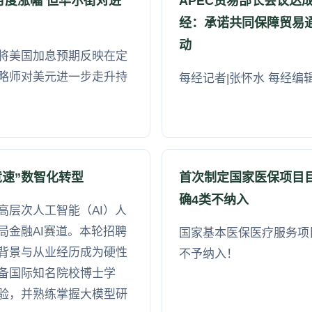
月度涨幅 但华尔街对进
APEC贸易部长会议达
经：承诺共同保障贸易
动
将美国加息预期反映在定
略师对美元进一步走升持
每经记者|张怀水 每经编
竞速”数智化转型
首次制定国家医保项目目
确4类不纳入
高层次人工智能（AI）人
局金融AI赛道。本轮招聘
国家基本医保医疗服务项
背景与从业经历成为硬性
不予纳入！
备国际知名院校博士学
验，并熟练掌握大模型研