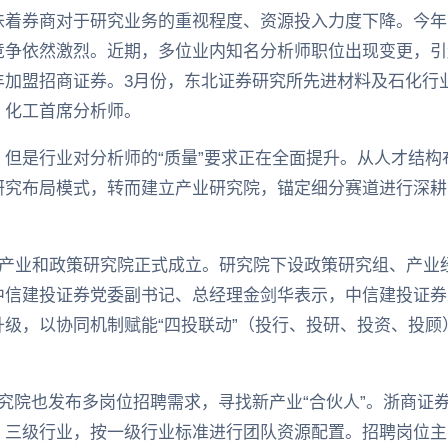
味着券商对于研究业务的重视程度、资源投入力度下降。今年
争依然激烈。近期，多位业内知名分析师职位出现变更，引起
丰加盟招商证券。3月份，东北证券研究所先进材料及石化行
、化工首席分析师。
但是行业对分析师的“质量”要求正在全面提升。从人才结构
究布局模式，转而建立产业研究院，锚定细分赛道进行深耕，
来产业和政策研究院正式成立。研究院下设政策研究组、产业
中信建投证券党委副书记、总经理金剑华表示，中信建投证券
级，以协同机制赋能“四投联动”（投行、投研、投资、投顾）
究院也发布多岗位招聘需求，寻找新产业“合伙人”。浙商证
、三级行业，按一级行业标准进行团队资源配置。招聘岗位主