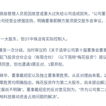
高级管理人员若因故意或重大过失给公司造成损失，“公司
公司经营业绩强挂钩，明确董事薪酬方案须提交股东会审议
第一大股东，但ST中珠没有实际控制人。
曾爆发一次分歧。当时审议的《关于选举公司第十届董事会董事
起飞投资合伙企业（有限合伙）（以下简称“梅花投资”）提
票同意，但也遭遇3票反对、1票弃权。
麻华、董事戴绍宏以及独立董事栗胜男。从反对理由来看，
栗胜男均明确指出，梅花投资作为第二大股东，尚未提出解
发展尚不明确”。董事戴绍宏的反对意见则为，“作为公司第
地科技推动资金占用问题的解决”。