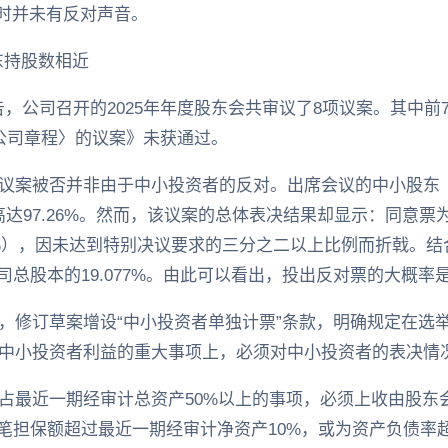
当时并未有反对声音。
东持股数相近
露公告，公司召开的2025年年度股东会共审议了8项议案。其中
公司章程〉的议案》未获通过。
议案被否并非由于中小投资者的反对。出席会议的中小股东
高达97.26%。然而，该议案的总体表决结果却显示：同意票为4
.98%），因未达到特别决议要求的三分之二以上比例而折戟。
公司总股本的19.077%。由此可以看出，投出反对票的大概率
，修订草案增设“中小投资者单独计票”条款，明确规定在选
中小投资者利益的重大事项上，必须对中小投资者的表决情
占最近一期经审计总资产50%以上的事项，必须上收由股东
单笔担保额超过最近一期经审计净资产10%，或为资产负债率