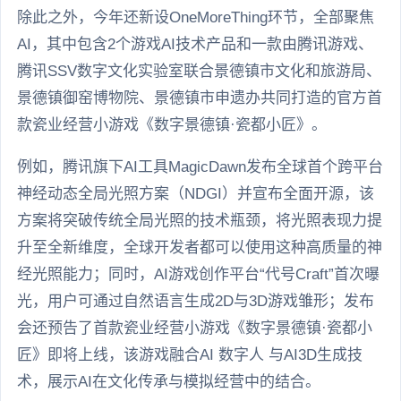
除此之外，今年还新设OneMoreThing环节，全部聚焦
AI，其中包含2个游戏AI技术产品和一款由腾讯游戏、
腾讯SSV数字文化实验室联合景德镇市文化和旅游局、
景德镇御窑博物院、景德镇市申遗办共同打造的官方首
款瓷业经营小游戏《数字景德镇·瓷都小匠》。
例如，腾讯旗下AI工具MagicDawn发布全球首个跨平台
神经动态全局光照方案（NDGI）并宣布全面开源，该
方案将突破传统全局光照的技术瓶颈，将光照表现力提
升至全新维度，全球开发者都可以使用这种高质量的神
经光照能力；同时，AI游戏创作平台“代号Craft”首次曝
光，用户可通过自然语言生成2D与3D游戏雏形；发布
会还预告了首款瓷业经营小游戏《数字景德镇·瓷都小
匠》即将上线，该游戏融合AI 数字人 与AI3D生成技
术，展示AI在文化传承与模拟经营中的结合。